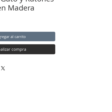
en Madera
o
regar al carrito
alizar compra