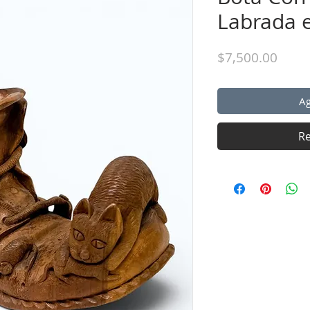
Labrada 
Preci
$7,500.00
Ag
Re