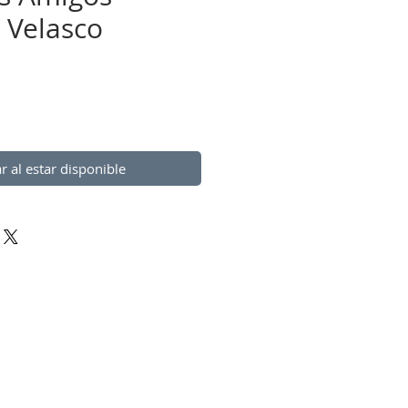
 Velasco
ecio
ar al estar disponible