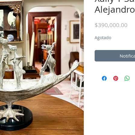
Alejandro
Pr
$390,000.00
Agotado
Notific