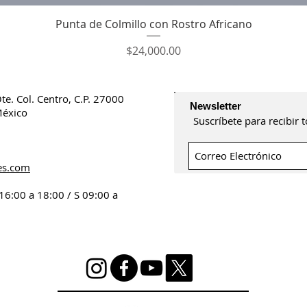
Vista rápida
Punta de Colmillo con Rostro Africano
Precio
$24,000.00
Ote.
Col. Centro, C.P. 27000
Newsletter
México
Suscríbete para recibir
2
es.com
 16:00 a 18:00 /
S 09:00 a