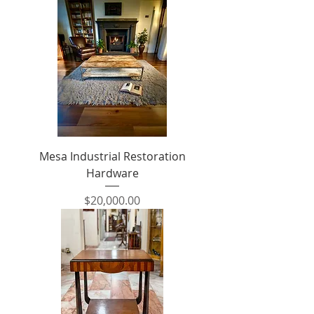
Mesa Industrial Restoration
Hardware
Precio
$20,000.00