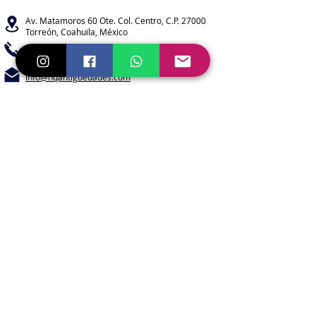
Av. Matamoros 60 Ote.
Col. Centro, C.P. 27000
Torreón, Coahuila, México
+
(52) 871.712.4852
info@hqantiguedades.com
L-V 09:00 a 14:00 y 16:00 a 18:00 /
S 09:00 a 14:00
D Previa Cita
Newsletter
Suscríbete para recibir todas las
novedades
Enviar