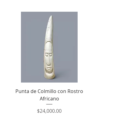
Punta de Colmillo con Rostro
Punta de Colmillo Gra
Africano
Precio
$24,000.00