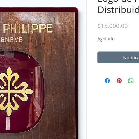
Distribui
Prec
$15,000.00
Agotado
Notific