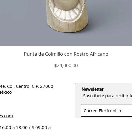
Vista rápida
Punta de Colmillo con Rostro Africano
Precio
$24,000.00
Ote.
Col. Centro, C.P. 27000
Newsletter
México
Suscríbete para recibir
2
es.com
 16:00 a 18:00 /
S 09:00 a