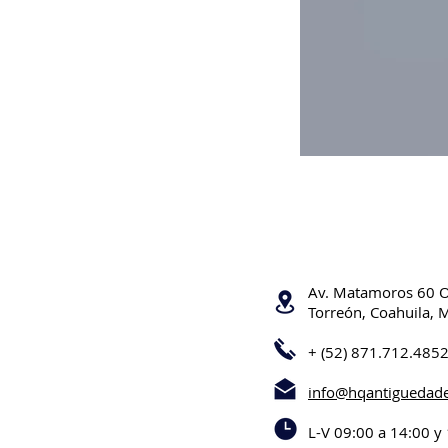
Av. Matamoros 60 
Torreón, Coahuila, 
+ (52) 871.712.485
info@hqantiguedad
L-V 09:00 a 14:00 y